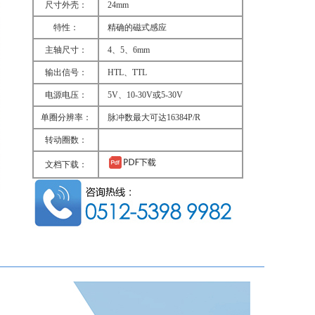
尺寸外壳：
24mm
特性：
精确的磁式感应
主轴尺寸：
4、5、6mm
输出信号：
HTL、TTL
电源电压：
5V、10-30V或5-30V
单圈分辨率：
脉冲数最大可达16384P/R
转动圈数：
文档下载：